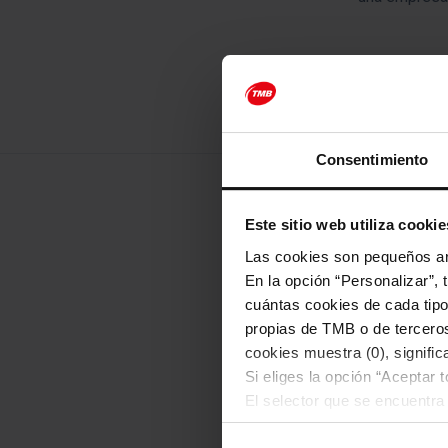
Consentimiento
Este sitio web utiliza cookie
¿Qu
Las cookies son pequeños arc
En la opción “Personalizar”, 
Realizamos visit
cuántas cookies de cada tipol
Acompañado por u
propias de TMB o de terceros
cookies muestra (0), signific
Si eliges la opción “Aceptar 
Las ventaja
El selector que se encuentra 
cookies de esa clase.
Los autocares están e