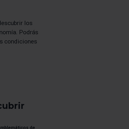
descubrir los
onomía. Podrás
las condiciones
cubrir
 emblemáticos de