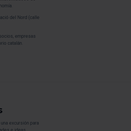
onomía.
ació del Nord (calle
 socios, empresas
orio catalán.
s
 una excursión para
ades e ideas.