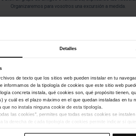
Organizaremos para vosotros una excursión a medida.
Detalles
s
é ofrece el Catalunya Bus Tur
hivos de texto que los sitios web pueden instalar en tu navegad
te informamos de la tipología de cookies que este sitio web pued
as regulares en grupo, para descubrir los lugares más emblemát
ogía concreta instala, qué cookies son, qué propósito tienen, qui
n guía oficial, descubrirás la cultura, los paisajes y la gastron
) y cuál es el plazo máximo en el que quedan instaladas en tu n
a que no instala ninguna cookie de esta tipología.
todas las cookies”, permites que todas estas cookies se instalen
s de descubrir Cataluña con nuestros
a la derecha de cada tipología de cookies permite indicar si quie
quipados con las máximas comodidades para que puedas disfrutar de tu