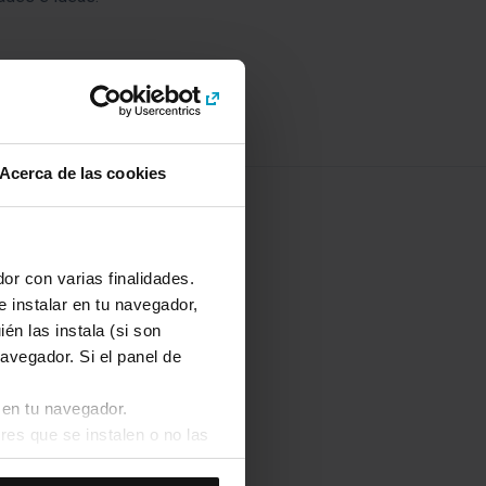
Acerca de las cookies
ístic?
or con varias finalidades.
e instalar en tu navegador,
icos de Cataluña.
én las instala (si son
omía de Cataluña.
avegador. Si el panel de
 en tu navegador.
 autobuses
res que se instalen o no las
 viaje.