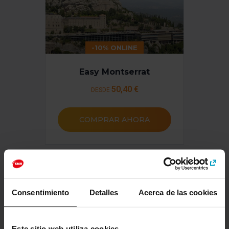
-10% ONLINE
Easy Montserrat
50
,40 €
DESDE
COMPRAR AHORA
Consentimiento
Detalles
Acerca de las cookies
Este sitio web utiliza cookies