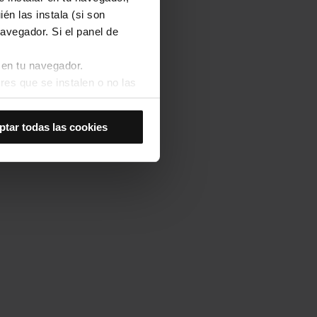
én las instala (si son
avegador. Si el panel de
 en tu navegador.
res que se instalen o no las
Así se instalarán solo las
ptar todas las cookies
las cookies de
joran tu experiencia de
 no las aceptas, no puedes
es seleccionando la opción