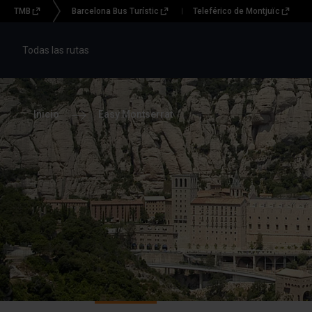
TMB
Barcelona Bus Turístic
Teleférico de Montjuïc
Menu
topbar
Todas las rutas
(CBT)
Inicio
Easy Montserrat