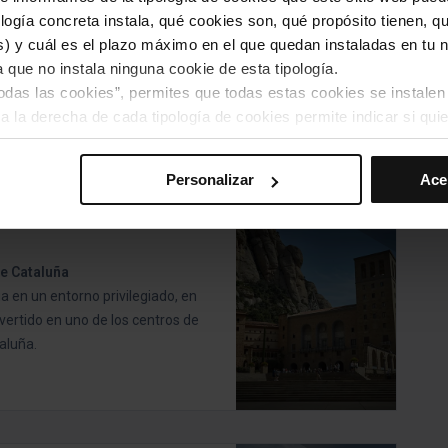
ogía concreta instala, qué cookies son, qué propósito tienen, qui
) y cuál es el plazo máximo en el que quedan instaladas en tu n
a que no instala ninguna cookie de esta tipología.
todas las cookies”, permites que todas estas cookies se instalen
errat.
a la derecha de cada tipología de cookies permite indicar si quie
escubrir la abadía, conocer el entorno natural y disfrutar de
lquiera de los restaurantes de la abadía.
s preferencias, debes hacer clic en “Seleccionar y configurar”. 
Personalizar
Ace
hayas seleccionado previamente. Te sugerimos que selecciones 
iten recordar tus opciones de navegación (como el idioma) y me
l
mprescindibles para el funcionamiento de la web y, por tanto, si
de Cataluña
des consultar nuestra
Política de cookies
.
a en un entorno privilegiado, en
avegación en esta web, podrás modificar tu selección de cooki
ertido en uno de los centros de
ntrarás en el menú de la parte inferior de la web.
aluña.