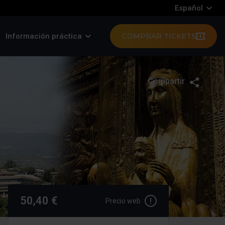
Español
Información práctica
COMPRAR TICKETS
Compartir
Twitte
F
50,40 €
Precio web