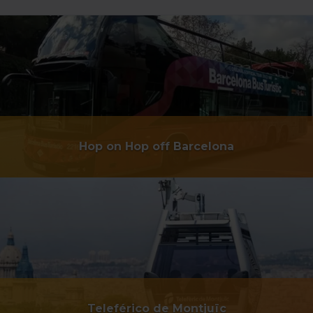
experiencia de usuario.
Las cookies necesarias son imprescindibles para el
funcionamiento de la web y, por tanto, si no las aceptas,
no puedes empezar a navegar. Solo puedes consultar
nuestra
Política de cookies
.
En cualquier momento de la navegación en esta web,
podrás modificar tu selección de cookies seleccionando
la opción “Gestor de cookies”, que encontrarás en el
menú de la parte inferior de la web.
Hop on Hop off Barcelona
Teleférico de Montjuïc