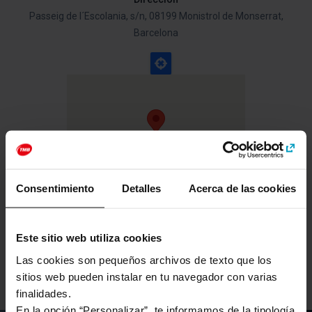
Passeig de l´Escolania, s/n, 08199 Monistrol de Monserrat,
Barcelona
Ver el mapa
Consentimiento
Detalles
Acerca de las cookies
Este sitio web utiliza cookies
Ver más lugares de interés
Las cookies son pequeños archivos de texto que los
sitios web pueden instalar en tu navegador con varias
finalidades.
En la opción “Personalizar”, te informamos de la tipología