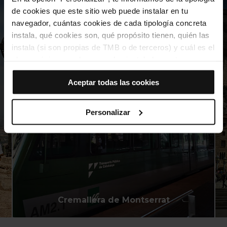
de cookies que este sitio web puede instalar en tu
navegador, cuántas cookies de cada tipología concreta
instala, qué cookies son, qué propósito tienen, quién las
instala (si son propias de TMB o de terceros) y cuál es el
plazo máximo en el que quedan instaladas en tu
navegador. Si el panel de cookies muestra (0), significa
Aceptar todas las cookies
que no instala ninguna cookie de esta tipología.
Si eliges la opción “Aceptar todas las cookies”, permites
que todas estas cookies se instalen en tu navegador.
Personalizar
El selector que se encuentra a la derecha de cada
tipología de cookies permite indicar si quieres que se
instalen o no las cookies de esa clase.
Una vez que hayas marcado tus preferencias, debes
hacer clic en “Seleccionar y configurar”. Así se instalarán
solo las cookies de la tipología que hayas seleccionado
previamente. Te sugerimos que selecciones las cookies
Cremallera de Montserrat
de personalización, porque permiten recordar tus
opciones de navegación (como el idioma) y mejoran tu