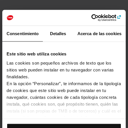
Página web
http://www.cremallerademontserrat.cat
Consentimiento
Detalles
Acerca de las cookies
Cómo llegar a: La montaña mágica
Este sitio web utiliza cookies
Dirección
Las cookies son pequeños archivos de texto que los
sitios web pueden instalar en tu navegador con varias
finalidades.
En la opción “Personalizar”, te informamos de la tipología
de cookies que este sitio web puede instalar en tu
navegador, cuántas cookies de cada tipología concreta
instala, qué cookies son, qué propósito tienen, quién las
instala (si son propias de TMB o de terceros) y cuál es el
Ver el mapa
plazo máximo en el que quedan instaladas en tu
navegador. Si el panel de cookies muestra (0), significa