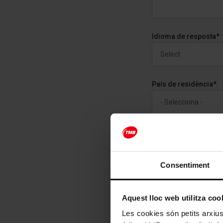
Idioma de resposta*
País de residència*
Adreça electrònica*
Consentiment
Motiu*
Aquest lloc web utilitza coo
Les cookies són petits arxius