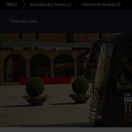
TMB
Barcelona Bus Turístic
Telefèric de Montjuïc
Menu
topbar
Totes les rutes
(CBT)
Inici
Coneix Catalunya