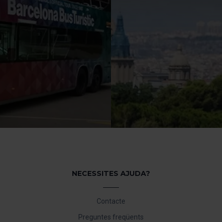
s pots consultar la nostra
Política de cookies
.
vegació en aquest web, pots modificar la teva selecció de cooki
menú de la part inferior del web.
NECESSITES AJUDA?
Contacte
Preguntes freqüents