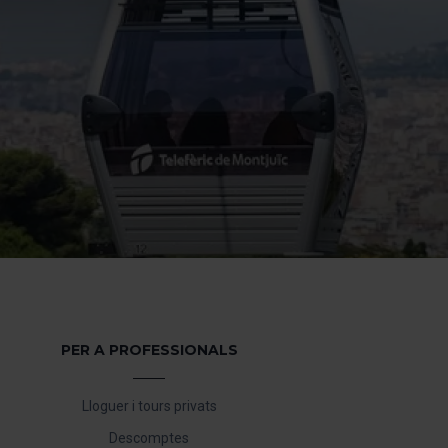
es anant a l’opció “Gestor
PER A PROFESSIONALS
Lloguer i tours privats
Descomptes