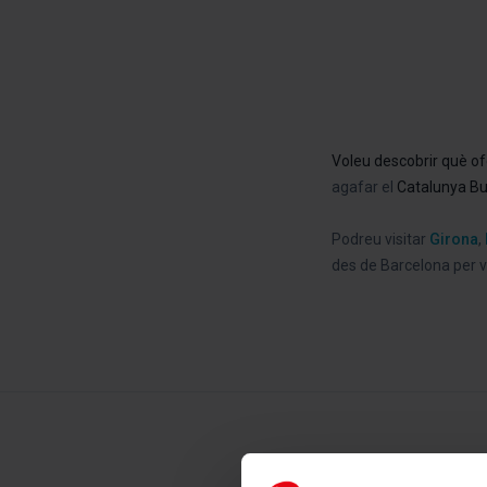
V
oleu descobrir què o
agafar el
Catalunya
Bu
Podreu visitar
Girona
,
des de Barcelona per vi