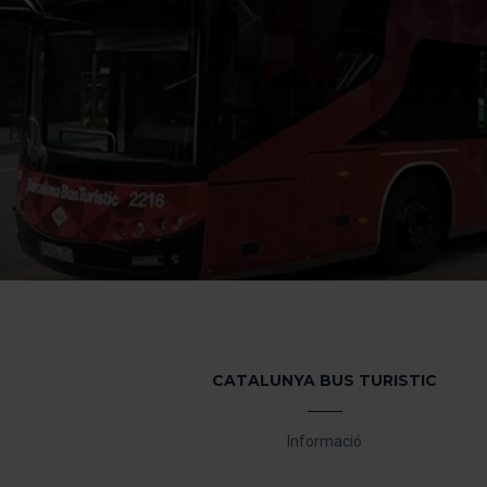
començar a navegar-hi. Nomé
En qualsevol moment de la na
de cookies”, que trobaràs al 
CATALUNYA BUS TURISTIC
Informació