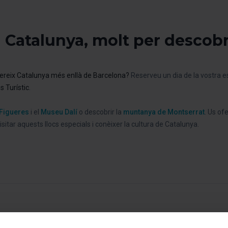
Catalunya, molt per descobr
fereix Catalunya més enllà de Barcelona?
Reserveu un dia de la vostra es
s
Turístic
.
Figueres
i el
Museu Dalí
o descobrir la
muntanya de Montserrat
. Us of
sitar aquests llocs especials i conèixer la cultura de Catalunya.