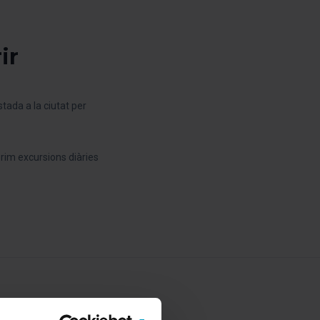
ir
tada a la ciutat per
erim excursions diàries