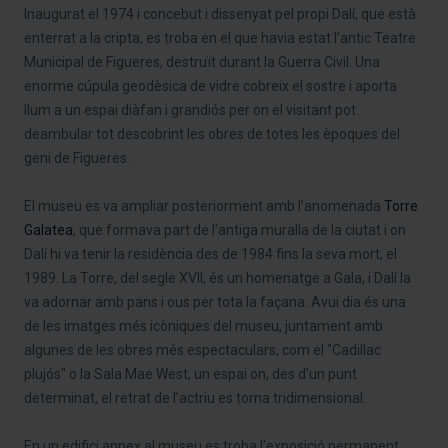
Inaugurat el 1974 i concebut i dissenyat pel propi Dalí, que està
enterrat a la cripta, es troba en el que havia estat l’antic Teatre
Municipal de Figueres, destruït durant la Guerra Civil. Una
enorme cúpula geodèsica de vidre cobreix el sostre i aporta
llum a un espai diàfan i grandiós per on el visitant pot
deambular tot descobrint les obres de totes les èpoques del
geni de Figueres.
El museu es va ampliar posteriorment amb l’anomenada
Torre
Galatea
, que formava part de l’antiga muralla de la ciutat i on
Dalí hi va tenir la residència des de 1984 fins la seva mort, el
1989. La Torre, del segle XVII, és un homenatge a Gala, i Dalí la
va adornar amb pans i ous per tota la façana. Avui dia és una
de les imatges més icòniques del museu, juntament amb
algunes de les obres més espectaculars, com el "Cadillac
plujós" o la Sala Mae West, un espai on, des d’un punt
determinat, el retrat de l’actriu es torna tridimensional.
En un edifici annex al museu es troba l’exposició permanent