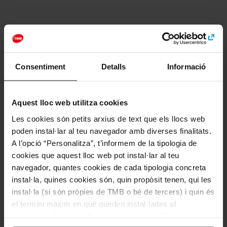
Lloc web
https://www.salvador-dali.org
Consentiment
Detalls
Informació
Com arribar a: Teatre Museu Dalí i Exposició Dalí
Joies
Aquest lloc web utilitza cookies
Adreça
Les cookies són petits arxius de text que els llocs web
Plaça Gala i Salvador Dalí, 5, 17600 Figueres, Girona
poden instal·lar al teu navegador amb diverses finalitats.
A l’opció “Personalitza”, t’informem de la tipologia de
cookies que aquest lloc web pot instal·lar al teu
navegador, quantes cookies de cada tipologia concreta
instal·la, quines cookies són, quin propòsit tenen, qui les
instal·la (si són pròpies de TMB o bé de tercers) i quin és
el termini màxim en què queden instal·lades al
navegador. Si el panell de cookies mostra (0), significa