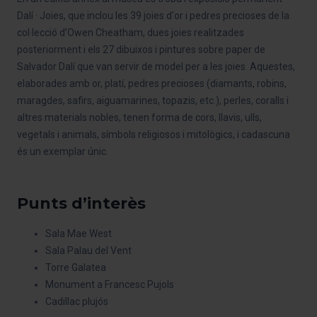
Dalí · Joies, que inclou les 39 joies d'or i pedres precioses de la
col·lecció d’Owen Cheatham, dues joies realitzades
posteriorment i els 27 dibuixos i pintures sobre paper de
Salvador Dalí que van servir de model per a les joies. Aquestes,
elaborades amb or, platí, pedres precioses (diamants, robins,
maragdes, safirs, aiguamarines, topazis, etc.), perles, coralls i
altres materials nobles, tenen forma de cors, llavis, ulls,
vegetals i animals, símbols religiosos i mitològics, i cadascuna
és un exemplar únic.
Punts d’interès
Sala Mae West
Sala Palau del Vent
Torre Galatea
Monument a Francesc Pujols
Cadillac plujós