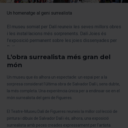
Un homenatge al geni surrealista
El museu somiat per Dalí reuneix les seves millors obres
i les instal·lacions més sorprenents. Dalí·Joies és
l’exposició permanent sobre les joies dissenyades per
Dalí.
L’obra surrealista més gran del
món
Un museu que és alhora un espectacle: un espai per a la
sorpresa considerat l’última obra de Salvador Dalí i, sens dubte,
la més completa. Una experiència única per a endinsar-se en el
món surrealista del geni de Figueres.
El Teatre-Museu Dalí de Figueres reuneix la millor col·lecció de
pintura i dibuix de Salvador Dalí i és, alhora, una exposició
surrealista amb peces creades expressament per l’artista.